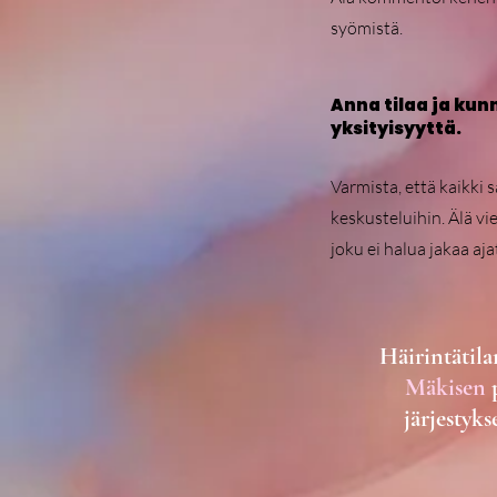
syömistä.
Anna tilaa ja kun
yksityisyyttä.
Varmista, että kaikki 
keskusteluihin. Älä vie
joku ei halua jakaa aj
Häirintätil
Mäkisen
p
järjestyk