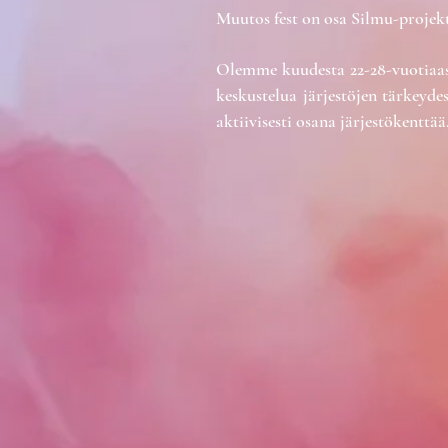
Muutos fest on osa Silmu-projek
Olemme kuudesta 22-28-vuotiaasta
keskustelua järjestöjen tärkeyd
aktiivisesti osana järjestökenttää