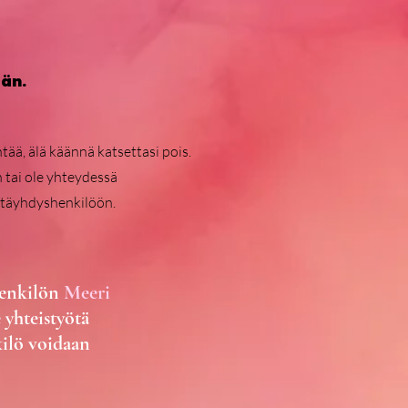
ään.
tää, älä käännä katsettasi pois.
 tai ole yhteydessä
täyhdyshenkilöön.
henkilön
Meeri
 yhteistyötä
kilö voidaan