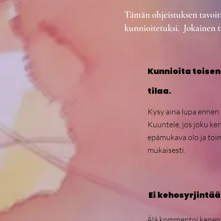
Tämän ohjeistuksen tavoitt
kunnioitetuksi. Jokainen 
Kunnioita toisen
tilaa.
Kysy aina lupa ennen 
Kuuntele, jos joku ker
epämukava olo ja toi
mukaisesti.
Ei kehosyrjintää
Älä kommentoi kenenk