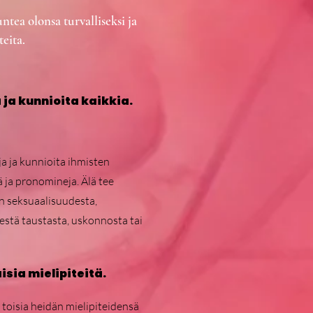
tea olonsa turvalliseksi ja
eita.
 ja kunnioita kaikkia.
a ja kunnioita ihmisten
ä ja pronomineja. Älä tee
n seksuaalisuudesta,
estä taustasta, uskonnosta tai
isia mielipiteitä.
i toisia heidän mielipiteidensä