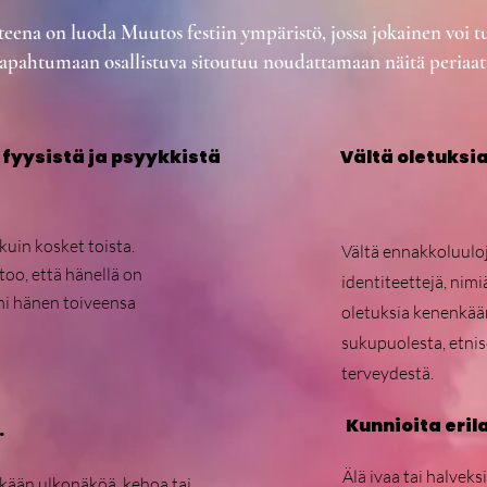
eena on luoda Muutos festiin ympäristö, jossa jokainen voi tun
tapahtumaan osallistuva sitoutuu noudattamaan näitä periaatt
 fyysistä ja psyykkistä
Vältä oletuksia
kuin kosket toista.
Vältä ennakkoluuloj
too, että hänellä on
identiteettejä, nimi
mi hänen toiveensa
oletuksia kenenkää
sukupuolesta, etnis
terveydestä.
Kunnioita erila
.
Älä ivaa tai halveks
ään ulkonäköä, kehoa tai