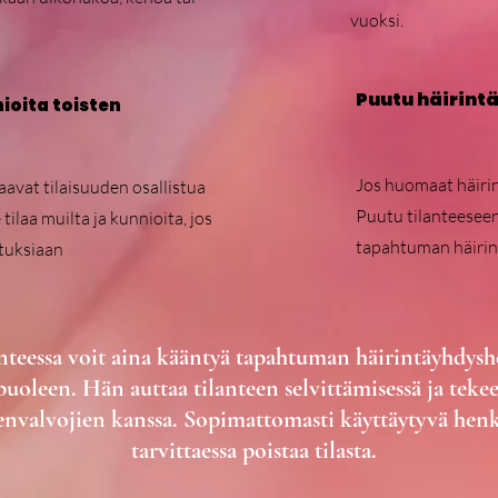
vuoksi.
Puutu häirint
nioita toisten
Jos huomaat häirin
saavat tilaisuuden osallistua
Puutu tilanteeseen
 tilaa muilta ja kunnioita, jos
tapahtuman häirin
atuksiaan
anteessa voit aina kääntyä tapahtuman häirintäyhdys
uoleen. Hän auttaa tilanteen selvittämisessä ja tekee
senvalvojien kanssa. Sopimattomasti käyttäytyvä hen
tarvittaessa poistaa tilasta.