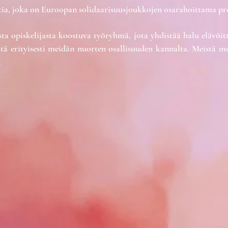
tia, joka on Euroopan solidaarisuusjoukkojen osarahoittama pro
 opiskelijasta koostuva työryhmä, jota yhdistää halu elävöittä
estä erityisesti meidän nuorten osallisuuden kannalta. Meistä
.